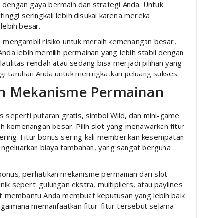
uai dengan gaya bermain dan strategi Anda. Untuk
tinggi seringkali lebih disukai karena mereka
ebih besar.
in mengambil risiko untuk meraih kemenangan besar,
ka Anda lebih memilih permainan yang lebih stabil dengan
atilitas rendah atau sedang bisa menjadi pilihan yang
ategi taruhan Anda untuk meningkatkan peluang sukses.
dan Mekanisme Permainan
s seperti putaran gratis, simbol Wild, dan mini-game
h kemenangan besar. Pilih slot yang menawarkan fitur
ering. Fitur bonus sering kali memberikan kesempatan
engeluarkan biaya tambahan, yang sangat berguna
bonus, perhatikan mekanisme permainan dari slot
ik seperti gulungan ekstra, multipliers, atau paylines
t membantu Anda membuat keputusan yang lebih baik
agaimana memanfaatkan fitur-fitur tersebut selama