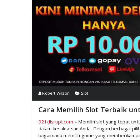
Robert Wilson
Slot
Cara Memilih Slot Terbaik un
021disrupt.com
– Memilih slot yang tepat unt
dalam kesuksesan Anda. Dengan berbagai pili
bagaimana memilih game yang memberikan pelu