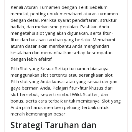
Kenali Aturan Turnamen dengan Teliti Sebelum
memulai, penting untuk memahami aturan turnamen
dengan detail. Periksa syarat pendaftaran, struktur
hadiah, dan mekanisme penilaian. Pastikan Anda
mengetahui slot yang akan digunakan, serta fitur-
fitur dan batasan taruhan yang berlaku. Memahami
aturan dasar akan membantu Anda menghindari
kesalahan dan memanfaatkan setiap kesempatan
dengan lebih efektif.
Pilih Slot yang Sesuai Setiap turnamen biasanya
menggunakan slot tertentu atau serangkaian slot.
Pilih slot yang Anda kuasai atau yang sesuai dengan
gaya bermain Anda. Pelajari fitur-fitur khusus dari
slot tersebut, seperti simbol Wild, Scatter, dan
bonus, serta cara terbaik untuk memicunya. Slot yang
Anda pilih harus memberi peluang terbaik untuk
meraih kemenangan besar.
Strategi Taruhan dan