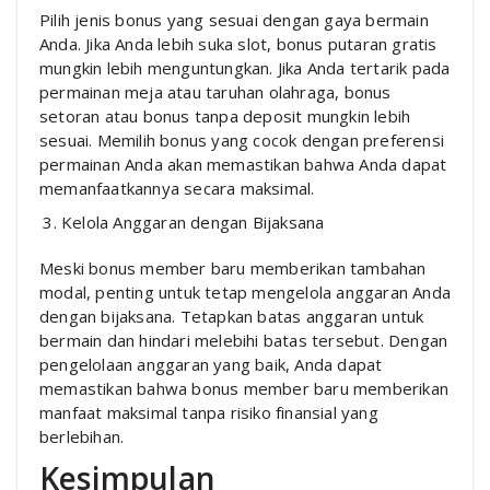
Pilih jenis bonus yang sesuai dengan gaya bermain
Anda. Jika Anda lebih suka slot, bonus putaran gratis
mungkin lebih menguntungkan. Jika Anda tertarik pada
permainan meja atau taruhan olahraga, bonus
setoran atau bonus tanpa deposit mungkin lebih
sesuai. Memilih bonus yang cocok dengan preferensi
permainan Anda akan memastikan bahwa Anda dapat
memanfaatkannya secara maksimal.
Kelola Anggaran dengan Bijaksana
Meski bonus member baru memberikan tambahan
modal, penting untuk tetap mengelola anggaran Anda
dengan bijaksana. Tetapkan batas anggaran untuk
bermain dan hindari melebihi batas tersebut. Dengan
pengelolaan anggaran yang baik, Anda dapat
memastikan bahwa bonus member baru memberikan
manfaat maksimal tanpa risiko finansial yang
berlebihan.
Kesimpulan