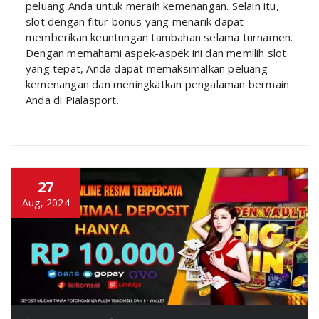
peluang Anda untuk meraih kemenangan. Selain itu,
slot dengan fitur bonus yang menarik dapat
memberikan keuntungan tambahan selama turnamen.
Dengan memahami aspek-aspek ini dan memilih slot
yang tepat, Anda dapat memaksimalkan peluang
kemenangan dan meningkatkan pengalaman bermain
Anda di Pialasport.
27
Aug, 2024