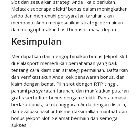
Slot dan sesuaikan strategi Anda jika diperlukan.
Melacak seberapa efektif bonus dalam meningkatkan
saldo dan memenuhi persyaratan taruhan akan
membantu Anda menyesuaikan strategi permainan
dan mengoptimalkan hasil bonus di masa depan.
Kesimpulan
Mendapatkan dan mengoptimalkan bonus Jekpot Slot
di Pialasport memerlukan pemahaman yang baik
tentang cara klaim dan strategi permainan. Daftarkan
dan verifikasi akun Anda, cek penawaran bonus, dan
klaim dengan benar. Pilih slot dengan RTP tinggi,
pahami persyaratan taruhan, dan manfaatkan putaran
gratis serta fitur bonus dengan efektif. Pantau masa
berlaku bonus, kelola anggaran Anda dengan disiplin,
dan evaluasi hasil untuk memaksimalkan manfaat dari
bonus Jekpot Slot. Selamat bermain dan semoga
sukses!