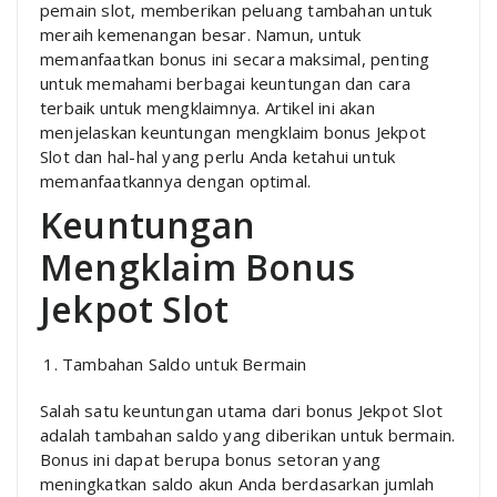
pemain slot, memberikan peluang tambahan untuk
meraih kemenangan besar. Namun, untuk
memanfaatkan bonus ini secara maksimal, penting
untuk memahami berbagai keuntungan dan cara
terbaik untuk mengklaimnya. Artikel ini akan
menjelaskan keuntungan mengklaim bonus Jekpot
Slot dan hal-hal yang perlu Anda ketahui untuk
memanfaatkannya dengan optimal.
Keuntungan
Mengklaim Bonus
Jekpot Slot
Tambahan Saldo untuk Bermain
Salah satu keuntungan utama dari bonus Jekpot Slot
adalah tambahan saldo yang diberikan untuk bermain.
Bonus ini dapat berupa bonus setoran yang
meningkatkan saldo akun Anda berdasarkan jumlah