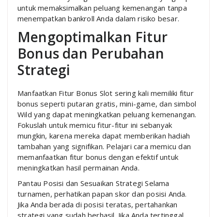
untuk memaksimalkan peluang kemenangan tanpa
menempatkan bankroll Anda dalam risiko besar.
Mengoptimalkan Fitur
Bonus dan Perubahan
Strategi
Manfaatkan Fitur Bonus Slot sering kali memiliki fitur
bonus seperti putaran gratis, mini-game, dan simbol
Wild yang dapat meningkatkan peluang kemenangan.
Fokuslah untuk memicu fitur-fitur ini sebanyak
mungkin, karena mereka dapat memberikan hadiah
tambahan yang signifikan. Pelajari cara memicu dan
memanfaatkan fitur bonus dengan efektif untuk
meningkatkan hasil permainan Anda.
Pantau Posisi dan Sesuaikan Strategi Selama
turnamen, perhatikan papan skor dan posisi Anda.
Jika Anda berada di posisi teratas, pertahankan
strategi yang sudah berhasil. Jika Anda tertinggal,