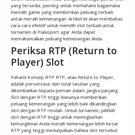
yang tersedia, penting untuk memahami bagaimana
memilih game yang memberikan peluang terbaik
untuk meraih kemenangan. Artikel ini akan membahas
cara-cara efektif untuk memilih slot terbaik untuk
turnamen di Pialasport agar Anda dapat
memaksimalkan peluang kemenangan Anda.
Periksa RTP (Return to
Player) Slot
Pahami Konsep RTP RTP, atau Return to Player,
adalah persentase dari total taruhan yang
dikembalikan kepada pemain dalam jangka panjang.
Slot dengan RTP tinggi biasanya memberikan
peluang kemenangan yang lebih baik dibandingkan
slot dengan RTP rendah. Untuk turnamen, pilihlah
slot dengan RTP tinggi untuk meningkatkan
kemungkinan Anda meraih kemenangan lebih besar.
RTP yang tinggi menunjukkan bahwa slot tersebut