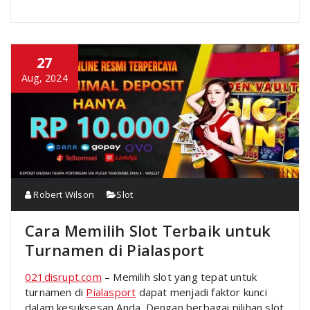
27
Aug, 2024
Robert Wilson
Slot
Cara Memilih Slot Terbaik untuk
Turnamen di Pialasport
021disrupt.com
– Memilih slot yang tepat untuk
turnamen di
Pialasport
dapat menjadi faktor kunci
dalam kesuksesan Anda. Dengan berbagai pilihan slot