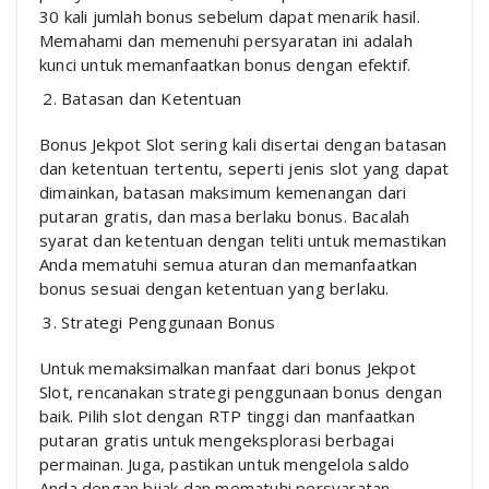
30 kali jumlah bonus sebelum dapat menarik hasil.
Memahami dan memenuhi persyaratan ini adalah
kunci untuk memanfaatkan bonus dengan efektif.
Batasan dan Ketentuan
Bonus Jekpot Slot sering kali disertai dengan batasan
dan ketentuan tertentu, seperti jenis slot yang dapat
dimainkan, batasan maksimum kemenangan dari
putaran gratis, dan masa berlaku bonus. Bacalah
syarat dan ketentuan dengan teliti untuk memastikan
Anda mematuhi semua aturan dan memanfaatkan
bonus sesuai dengan ketentuan yang berlaku.
Strategi Penggunaan Bonus
Untuk memaksimalkan manfaat dari bonus Jekpot
Slot, rencanakan strategi penggunaan bonus dengan
baik. Pilih slot dengan RTP tinggi dan manfaatkan
putaran gratis untuk mengeksplorasi berbagai
permainan. Juga, pastikan untuk mengelola saldo
Anda dengan bijak dan mematuhi persyaratan