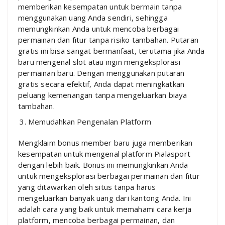
memberikan kesempatan untuk bermain tanpa
menggunakan uang Anda sendiri, sehingga
memungkinkan Anda untuk mencoba berbagai
permainan dan fitur tanpa risiko tambahan. Putaran
gratis ini bisa sangat bermanfaat, terutama jika Anda
baru mengenal slot atau ingin mengeksplorasi
permainan baru. Dengan menggunakan putaran
gratis secara efektif, Anda dapat meningkatkan
peluang kemenangan tanpa mengeluarkan biaya
tambahan.
Memudahkan Pengenalan Platform
Mengklaim bonus member baru juga memberikan
kesempatan untuk mengenal platform Pialasport
dengan lebih baik. Bonus ini memungkinkan Anda
untuk mengeksplorasi berbagai permainan dan fitur
yang ditawarkan oleh situs tanpa harus
mengeluarkan banyak uang dari kantong Anda. Ini
adalah cara yang baik untuk memahami cara kerja
platform, mencoba berbagai permainan, dan