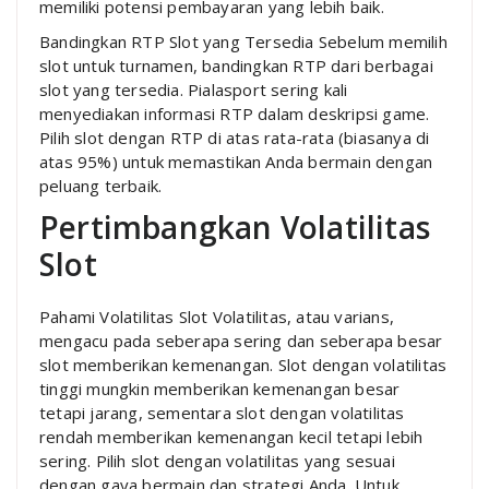
memiliki potensi pembayaran yang lebih baik.
Bandingkan RTP Slot yang Tersedia Sebelum memilih
slot untuk turnamen, bandingkan RTP dari berbagai
slot yang tersedia. Pialasport sering kali
menyediakan informasi RTP dalam deskripsi game.
Pilih slot dengan RTP di atas rata-rata (biasanya di
atas 95%) untuk memastikan Anda bermain dengan
peluang terbaik.
Pertimbangkan Volatilitas
Slot
Pahami Volatilitas Slot Volatilitas, atau varians,
mengacu pada seberapa sering dan seberapa besar
slot memberikan kemenangan. Slot dengan volatilitas
tinggi mungkin memberikan kemenangan besar
tetapi jarang, sementara slot dengan volatilitas
rendah memberikan kemenangan kecil tetapi lebih
sering. Pilih slot dengan volatilitas yang sesuai
dengan gaya bermain dan strategi Anda. Untuk