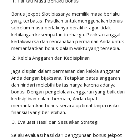
Pantau Masa Berlaku Bonus
Bonus Jekpot Slot biasanya memiliki masa berlaku
yang terbatas. Pastikan untuk menggunakan bonus
sebelum masa berlakunya berakhir agar tidak
kehilangan kesempatan berharga. Periksa tanggal
kedaluwarsa dan rencanakan permainan Anda untuk
memanfaatkan bonus dalam waktu yang tersedia.
Kelola Anggaran dan Kedisiplinan
Jaga disiplin dalam permainan dan kelola anggaran
Anda dengan bijaksana. Tetapkan batas anggaran
dan hindari melebihi batas hanya karena adanya
bonus. Dengan pengelolaan anggaran yang baik dan
kedisiplinan dalam bermain, Anda dapat
memanfaatkan bonus secara optimal tanpa risiko
finansial yang berlebihan.
Evaluasi Hasil dan Sesuaikan Strategi
Selalu evaluasi hasil dari penggunaan bonus Jekpot