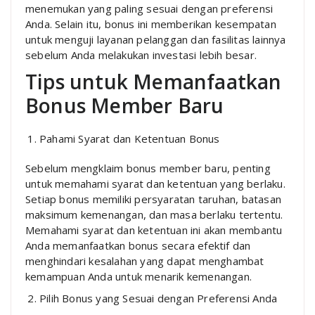
menemukan yang paling sesuai dengan preferensi
Anda. Selain itu, bonus ini memberikan kesempatan
untuk menguji layanan pelanggan dan fasilitas lainnya
sebelum Anda melakukan investasi lebih besar.
Tips untuk Memanfaatkan
Bonus Member Baru
Pahami Syarat dan Ketentuan Bonus
Sebelum mengklaim bonus member baru, penting
untuk memahami syarat dan ketentuan yang berlaku.
Setiap bonus memiliki persyaratan taruhan, batasan
maksimum kemenangan, dan masa berlaku tertentu.
Memahami syarat dan ketentuan ini akan membantu
Anda memanfaatkan bonus secara efektif dan
menghindari kesalahan yang dapat menghambat
kemampuan Anda untuk menarik kemenangan.
Pilih Bonus yang Sesuai dengan Preferensi Anda