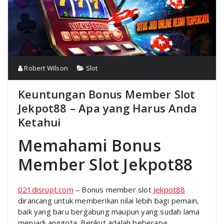
Robert Wilson
Slot
Keuntungan Bonus Member Slot
Jekpot88 – Apa yang Harus Anda
Ketahui
Memahami Bonus
Member Slot Jekpot88
021disrupt.com
– Bonus member slot
Jekpot88
dirancang untuk memberikan nilai lebih bagi pemain,
baik yang baru bergabung maupun yang sudah lama
menjadi anggota. Berikut adalah beberapa