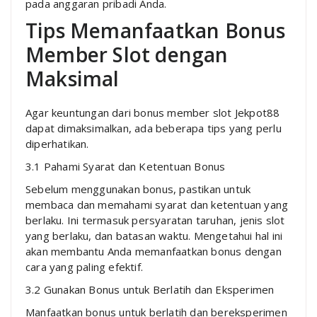
pada anggaran pribadi Anda.
Tips Memanfaatkan Bonus
Member Slot dengan
Maksimal
Agar keuntungan dari bonus member slot Jekpot88
dapat dimaksimalkan, ada beberapa tips yang perlu
diperhatikan.
3.1 Pahami Syarat dan Ketentuan Bonus
Sebelum menggunakan bonus, pastikan untuk
membaca dan memahami syarat dan ketentuan yang
berlaku. Ini termasuk persyaratan taruhan, jenis slot
yang berlaku, dan batasan waktu. Mengetahui hal ini
akan membantu Anda memanfaatkan bonus dengan
cara yang paling efektif.
3.2 Gunakan Bonus untuk Berlatih dan Eksperimen
Manfaatkan bonus untuk berlatih dan bereksperimen