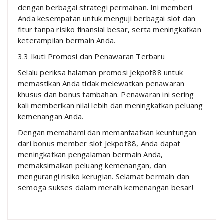
dengan berbagai strategi permainan. Ini memberi
Anda kesempatan untuk menguji berbagai slot dan
fitur tanpa risiko finansial besar, serta meningkatkan
keterampilan bermain Anda.
3.3 Ikuti Promosi dan Penawaran Terbaru
Selalu periksa halaman promosi Jekpot88 untuk
memastikan Anda tidak melewatkan penawaran
khusus dan bonus tambahan. Penawaran ini sering
kali memberikan nilai lebih dan meningkatkan peluang
kemenangan Anda.
Dengan memahami dan memanfaatkan keuntungan
dari bonus member slot Jekpot88, Anda dapat
meningkatkan pengalaman bermain Anda,
memaksimalkan peluang kemenangan, dan
mengurangi risiko kerugian. Selamat bermain dan
semoga sukses dalam meraih kemenangan besar!