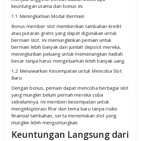
keuntungan utama dari bonus ini.
1.1 Meningkatkan Modal Bermain
Bonus member slot memberikan tambahan kredit
atau putaran gratis yang dapat digunakan untuk
bermain slot. Ini memungkinkan pemain untuk
bermain lebih banyak dari jumlah deposit mereka,
meningkatkan peluang untuk memenangkan hadiah
besar tanpa harus mengeluarkan lebih banyak uang.
1.2 Menawarkan Kesempatan untuk Mencoba Slot
Baru
Dengan bonus, pemain dapat mencoba berbagai slot
yang mungkin belum pernah mereka coba
sebelumnya. Ini memberi kesempatan untuk
mengeksplorasi fitur dan tema baru tanpa risiko
finansial tambahan, serta menemukan slot yang
mungkin lebih menguntungkan.
Keuntungan Langsung dari