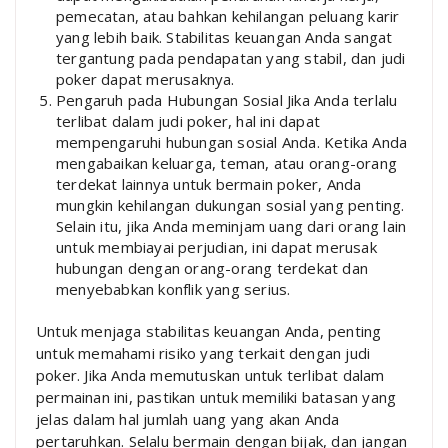
pemecatan, atau bahkan kehilangan peluang karir
yang lebih baik. Stabilitas keuangan Anda sangat
tergantung pada pendapatan yang stabil, dan judi
poker dapat merusaknya.
Pengaruh pada Hubungan Sosial Jika Anda terlalu
terlibat dalam judi poker, hal ini dapat
mempengaruhi hubungan sosial Anda. Ketika Anda
mengabaikan keluarga, teman, atau orang-orang
terdekat lainnya untuk bermain poker, Anda
mungkin kehilangan dukungan sosial yang penting.
Selain itu, jika Anda meminjam uang dari orang lain
untuk membiayai perjudian, ini dapat merusak
hubungan dengan orang-orang terdekat dan
menyebabkan konflik yang serius.
Untuk menjaga stabilitas keuangan Anda, penting
untuk memahami risiko yang terkait dengan judi
poker. Jika Anda memutuskan untuk terlibat dalam
permainan ini, pastikan untuk memiliki batasan yang
jelas dalam hal jumlah uang yang akan Anda
pertaruhkan. Selalu bermain dengan bijak, dan jangan