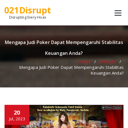
Skip
021Disrupt
to
content
Disrupting Every Hoax
Mengapa Judi Poker Dapat Mempengaruhi Stabilitas
Keuangan Anda?
Home
/
Lifestyle
/
Mengapa Judi Poker Dapat Mempengaruhi Stabilitas
Keuangan Anda?
20
Jul, 2023