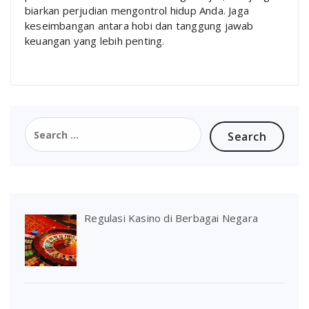
biarkan perjudian mengontrol hidup Anda. Jaga
keseimbangan antara hobi dan tanggung jawab
keuangan yang lebih penting.
Search
for:
Regulasi Kasino di Berbagai Negara